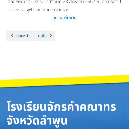
เอกลักษณ์วัฒนธรรมไทย" วันที่ 28 สิงหาคม 2567 ณ อาคารศิลป
วัฒนธรรม จุฬาลงกรณ์มหาวิทยาลัย
ดูภาพเพิ่มเติม
เนื้อหาก่อนหน้า: โรงเรียนจักรคำคณาทร จังหวัดลำพูน ได้จัดการประชุมครูแล
เนื้อหาถัดไป: “120 ปี ราตรีจักรคำฯ” งานแสดงดนตรี - ลี
ก่อนหน้า
ต่อไป
โรงเรียนจักรคำคณาทร
จังหวัดลำพูน