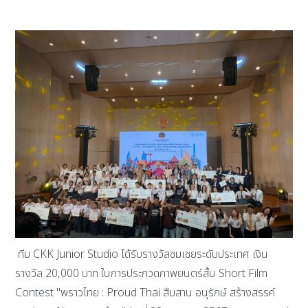
ทีม CKK Junior Studio ได้รับรางวัลชมเชยระดับประเทศ เงิน
รางวัล 20,000 บาท ในการประกวดภาพยนตร์สั้น Short Film
Contest "พราวไทย : Proud Thai สืบสาน อนุรักษ์ สร้างสรรค์