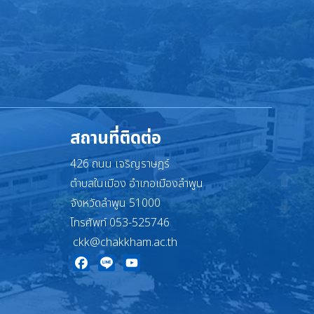
สถานที่ติดต่อ
426 ถนน เจริญราษฎร์
ตำบลในเมือง อำเภอเมืองลำพูน
จังหวัดลำพูน 51000
โทรศัพท์ 053-525746
ckk@chakkham.ac.th
Facebook
Line
YouTube