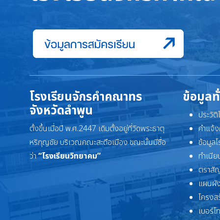
โรงเรียนจักรคำคณาทร
ข้อมูลท
จังหวัดลำพูน
ประวัต
ตั้งขึ้นเมื่อปี พ.ศ.2447 เดิมตั้งอยู่ที่วัดพระธาตุ
คำแจ้ง
หริภุญชัย บริเวณคณะสะดือเมือง ขณะนั้นมีชื่อ
ข้อมูล
ว่า
“โรงเรียนวิทยาคม”
ทำเนียบ
ตราสัญ
แผนผัง
โครงสร
เบอร์โ