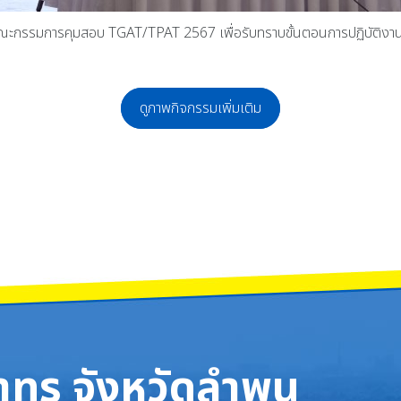
ณะกรรมการคุมสอบ TGAT/TPAT 2567 เพื่อรับทราบขั้นตอนการปฏิบัติงาน
ดูภาพกิจกรรมเพิ่มเติม
แสดงละครสั้นภาษาฝรั่งเศส Concours de Saynète รางวัลพระราชทานสมเด็จพระกนิษ
ยินดีต้อนรับผู้เข้าสอบ TGAT/TPAT ประจำปีการศึกษา 2568 จำนวน 2,769 คน ระหว่
ทร จังหวัดลำพูน