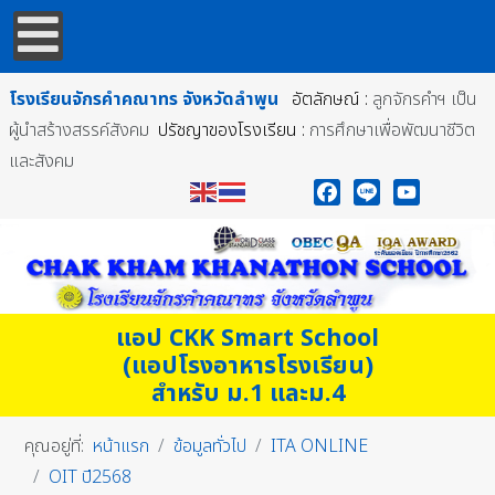
โรงเรียนจักรคำคณาทร
จังหวัดลำพูน
อัตลักษณ์ :
ลูกจักรคำฯ เป็น
ผู้นำสร้างสรรค์สังคม
ปรัชญาของโรงเรียน :
การศึกษาเพื่อพัฒนาชีวิต
และสังคม
Facebook
Line
YouTube
แอป CKK Smart School
(แอปโรงอาหารโรงเรียน)
สำหรับ ม.1 และม.4
คุณอยู่ที่:
หน้าแรก
ข้อมูลทั่วไป
ITA ONLINE
OIT ปี2568