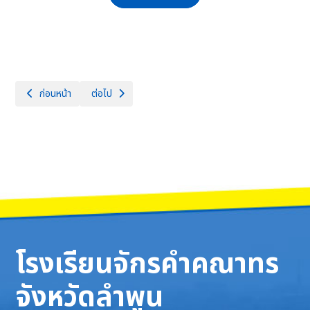
เนื้อหาก่อนหน้า: คู่มือหรือแนวทางการปฏิบัติงานของครูและบุคลากรทางการศ
เนื้อหาถัดไป: มาตรการส่งเสริมคุณธรรมและความโปร่งใสภ
ก่อนหน้า
ต่อไป
โรงเรียนจักรคำคณาทร
จังหวัดลำพูน