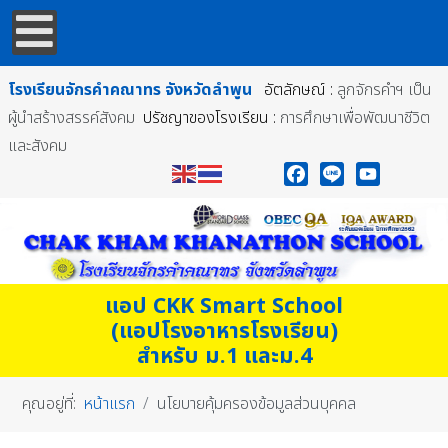
โรงเรียนจักรคำคณาทร
จังหวัดลำพูน
อัตลักษณ์ :
ลูกจักรคำฯ เป็น
ผู้นำสร้างสรรค์สังคม
ปรัชญาของโรงเรียน :
การศึกษาเพื่อพัฒนาชีวิต
และสังคม
Facebook
Line
YouTube
แอป CKK Smart School
(แอปโรงอาหารโรงเรียน)
สำหรับ ม.1 และม.4
คุณอยู่ที่:
หน้าแรก
นโยบายคุ้มครองข้อมูลส่วนบุคคล