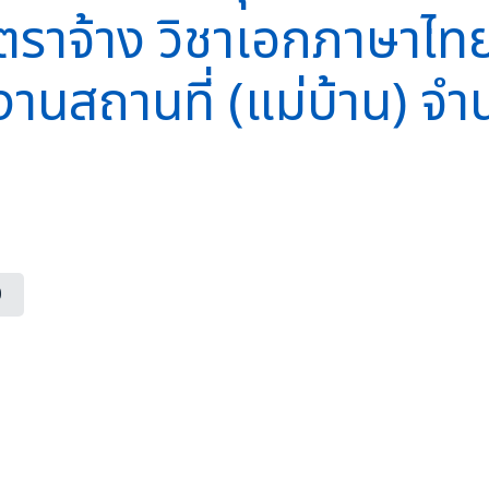
ัตราจ้าง วิชาเอกภาษาไท
กงานสถานที่ (แม่บ้าน) จ
0