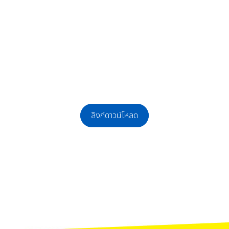
ลิงก์ดาวน์โหลด
กจ้างชั่วคราวและลูกจ้างเหมาบริการ
เป็นลูกจ้างชั่วคราว เจ้าหน้าที่ธุรการงานบุคคล จำนวน 1 อัตรา นักการภารโรง (คนสว