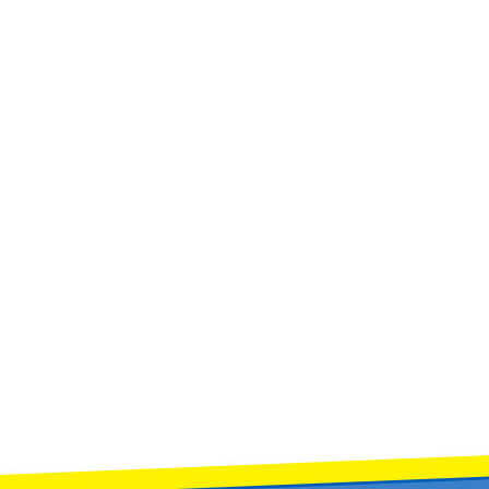
น) จำนวน 1 อัตรา และ นักการภารโรง (ช่างทั่วไป) จำนวน 1 อัตรา