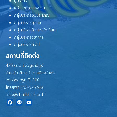
ผู้บริหาร
ผู้อำนวยการโรงเรียน
กลุ่มบริหารงบประมาณ
กลุ่มบริหารบุคคล
กลุ่มบริหารกิจการนักเรียน
กลุ่มบริหารวิชาการ
กลุ่มบริหารทั่วไป
สถานที่ติดต่อ
426 ถนน เจริญราษฎร์
ตำบลในเมือง อำเภอเมืองลำพูน
จังหวัดลำพูน 51000
โทรศัพท์ 053-525746
ckk@chakkham.ac.th
Facebook
Line
YouTube