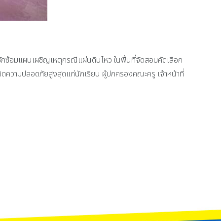
ักซ้อมแผนเผชิญเหตุกรณีแผ่นดินไหว ในพื้นที่จัดสอบคัดเลือก
กิดความปลอดภัยสูงสุดแก่นักเรียน ผู้ปกครองคณะครู เจ้าหน้าที่
่ 40 “ฉลามเยาวชนเกมส์” ณ จังหวัดชลบุรี ระหว่างวันที่ 18 มีนาคม ถึง วันที่ 3 เ
ง ในรายการกีฬาเยาวชนแห่งชาติครั้งที่ 40 "ฉลามเยาวชนเกมส์" ณ มหาวิทยาลัยบูรพา