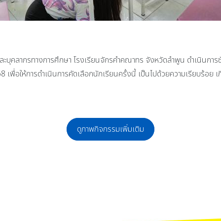
่ และบุคลากรทางการศึกษา โรงเรียนจักรคำคณาทร จังหวัดลำพูน ดำเนินการซ
 เพื่อให้การดำเนินการคัดเลือกนักเรียนครั้งนี้ เป็นไปด้วยความเรียบร้อย เ
ดูภาพกิจกรรมเพิ่มเติม
กับ นักกีฬากีฬากาบัดดี้ Super 5 ทีมหญิง ในการแข่งขันกีฬาเยาวชนแห่งชาติ ครั้งที
แสดงความยินดีกับ นักกีฬาบริดจ์ในการเข้าร่วมการแข่งขันกีฬาบริดจ์ ประเภทคู่หญิ