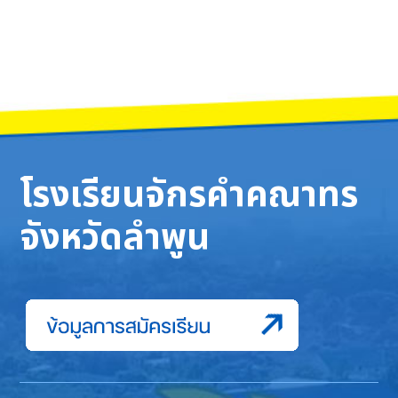
โรงเรียนจักรคำคณาทร
จังหวัดลำพูน