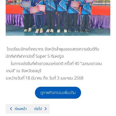
โรงเรียนจักรคำคณาทร จังหวัดลำพูนขอแสดงความยินดีกับ
นักกีฬากีฬากาบัดดี้ Super 5 ทีมหญิง
ในการแข่งขันกีฬาเยาวชนแห่งชาติ ครั้งที่ 40 “ฉลามเยาวชน
เกมส์” ณ จังหวัดชลบุรี
ระหว่างวันที่ 18 มีนาคม ถึง วันที่ 3 เมษายน 2568
ดูภาพกิจกรรมเพิ่มเติม
เนื้อหาก่อนหน้า: สอบคัดเลือกนักเรียนห้องเรียนทั่วไป ชั้น ม.1 วันเสาร์ที่
เนื้อหาถัดไป: วันศุกร์ ที่ 4 เมษายน 2568 คณะผู้บริหาร ค
ก่อนหน้า
ต่อไป