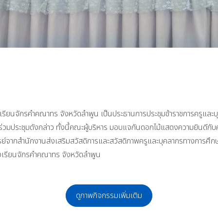
โรงเรียนจักรคำคณาทร จังหวัดลำพูน เป็นประธานการประชุมข้าราชการครูและ
วมประชุมดังกล่าว ทั้งนี้คณะผู้บริหาร มอบแจกันดอกไม้แสดงความยินดีกับค
ย์จากสำนักงานส่งเสริมสวัสดิการและสวัสดิภาพครูและบุคลากรทางการศึกษา
งเรียนจักรคำคณาทร จังหวัดลำพูน
ดูภาพกิจกรรมเพิ่มเติม