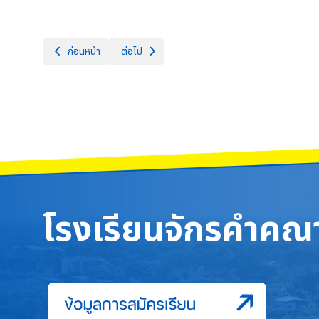
เนื้อหาก่อนหน้า: การพิจารณาคัดเลือกนักเรียนทุนการศึกษาตามโครง
เนื้อหาถัดไป: ประชาสัมพันธ์ข่าวสาร กลุ่มสาระการเร
ก่อนหน้า
ต่อไป
โรงเรียนจักรคำคณา