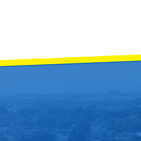
6 ตุลาคม 2568 นายสิธิชัย จินดาหลวง ประะธานคณะกรรมการสถานศึกษา พร้อมด้วยนาย
ระการเรียนรู้สุขศึกษาและพลศึกษา โรงเรียนจักรคำคณาทร จังหวัดลำพูน ได้นำนักเรีย