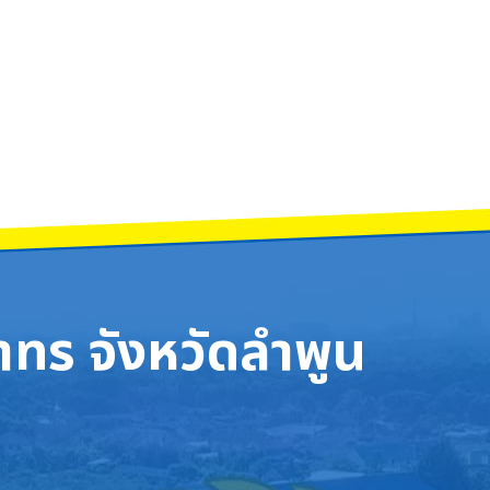
การทุนการศึกษาเพื่อขยายโอกาสและพัฒนาประเทศ (ODOS) รุ่นที่ 2 วันจันทร์ที่ 
ียนรู้สุขศึกษาและพลศึกษา การมอบรางวัลนักเรียนที่เข้าร่วมการแข่งขันกีฬา กลุ่มสา
ทร จังหวัดลำพูน