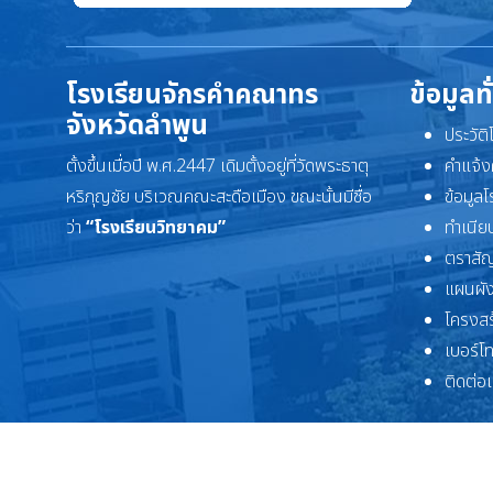
โรงเรียนจักรคำคณาทร
ข้อมูลท
จังหวัดลำพูน
ประวัต
ตั้งขึ้นเมื่อปี พ.ศ.2447 เดิมตั้งอยู่ที่วัดพระธาตุ
คำแจ้ง
หริภุญชัย บริเวณคณะสะดือเมือง ขณะนั้นมีชื่อ
ข้อมูล
ว่า
“โรงเรียนวิทยาคม”
ทำเนียบ
ตราสัญ
แผนผัง
โครงสร
เบอร์โ
ติดต่อ