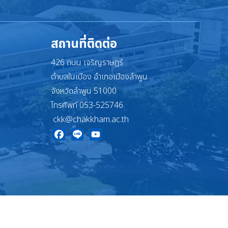
สถานที่ติดต่อ
426 ถนน เจริญราษฎร์
ตำบลในเมือง อำเภอเมืองลำพูน
จังหวัดลำพูน 51000
โทรศัพท์ 053-525746
ckk@chakkham.ac.th
Facebook
Line
YouTube