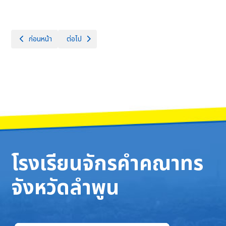
เนื้อหาก่อนหน้า: โครงการโอลิมปิกวิชาการ สอวน. ค่าย 1 สาขาวิชาคณิตศาสตร
เนื้อหาถัดไป: การประชุมข้าราชการครูและบุคลากรทางการศึ
ก่อนหน้า
ต่อไป
โรงเรียนจักรคำคณาทร
จังหวัดลำพูน