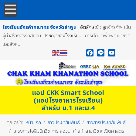
โรงเรียนจักรคำคณาทร
จังหวัดลำพูน
อัตลักษณ์ :
ลูกจักรคำฯ เป็น
ผู้นำสร้างสรรค์สังคม
ปรัชญาของโรงเรียน :
การศึกษาเพื่อพัฒนาชีวิต
และสังคม
Facebook
Line
YouTube
แอป CKK Smart School
(แอปโรงอาหารโรงเรียน)
สำหรับ ม.1 และม.4
คุณอยู่ที่:
หน้าแรก
ข่าวประชาสัมพันธ์
ข่าวสารประชาสัมพันธ์
โครงการโอลิมปิกวิชาการ สอวน. ค่าย 1 สาขาวิชาคณิตศาสตร์