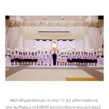
พิธีบำเพ็ญกุศลปัณรสมวาร (ครบ 15 วัน) อุทิศถวายพระราช
กุศล สมเด็จพระนางเจ้าสิริกิติ์ พระบรมราชินีนาถ พระบรมราชชนนี