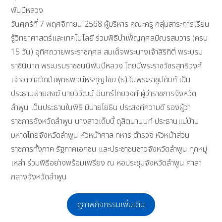
พันปีหลวง
วันศุกร์ที่ 7 พฤศจิกายน 2568 ผู้บริหาร คณะครู กลุ่มสาระการเรียน
รู้วิทยาศาสตร์และเทคโนโลยี ร่วมพิธีบำเพ็ญกุศลปัณรสมวาร (ครบ
15 วัน) อุทิศถวายพระราชกุศล สมเด็จพระนางเจ้าสิริกิติ์ พระบรม
ราชินีนาถ พระบรมราชชนนีพันปีหลวง โดยมีพระราชวัชรสุทธิวงศ์
เจ้าอาวาสวัดป่าพุทธพจน์หริภุญไชย (ธ) ในพระราชูปถัมภ์ เป็น
ประธานฝ่ายสงฆ์ นายวิวัฒน์ อินทร์ไทยวงศ์ ผู้ว่าราชการจังหวัด
ลำพูน เป็นประธานในพิธี มีนายโยธิน ประสงค์ความดี รองผู้ว่า
ราชการจังหวัดลำพูน นางสาวเด็บบี้ ดุสิตนานนท์ ประธานแม่บ้าน
มหาดไทยจังหวัดลำพูน หัวหน้าศาล ทหาร ตำรวจ หัวหน้าส่วน
ราชการทั้งภาค รัฐภาคเอกชน และประชาชนชาวจังหวัดลำพูน ทุกหมู่
เหล่า ร่วมพิธีอย่างพร้อมเพรียง ณ หอประชุมจังหวัดลำพูน ศาลา
กลางจังหวัดลำพูน
ดูภาพกิจกรรมเพิ่มเติม