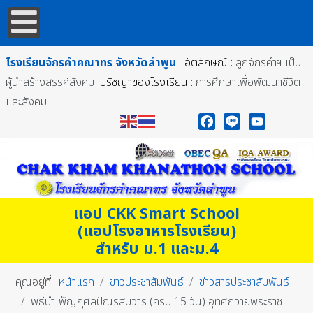
โรงเรียนจักรคำคณาทร
จังหวัดลำพูน
อัตลักษณ์ :
ลูกจักรคำฯ เป็น
ผู้นำสร้างสรรค์สังคม
ปรัชญาของโรงเรียน :
การศึกษาเพื่อพัฒนาชีวิต
และสังคม
Facebook
Line
YouTube
แอป CKK Smart School
(แอปโรงอาหารโรงเรียน)
สำหรับ ม.1 และม.4
คุณอยู่ที่:
หน้าแรก
ข่าวประชาสัมพันธ์
ข่าวสารประชาสัมพันธ์
พิธีบำเพ็ญกุศลปัณรสมวาร (ครบ 15 วัน) อุทิศถวายพระราช