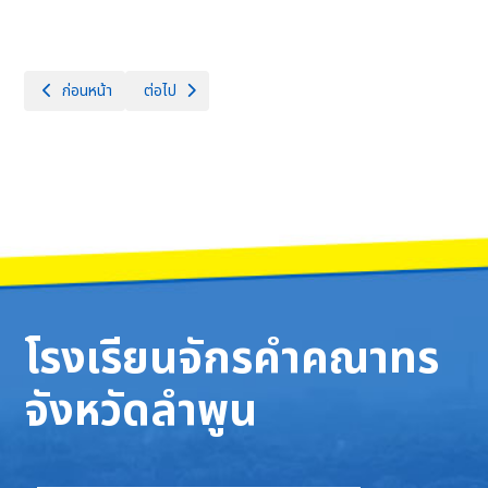
เนื้อหาก่อนหน้า: โรงเรียนจักรคำคณาทร จังหวัดลำพูน ร่วมกับสมาคมผู้ปกคร
เนื้อหาถัดไป: โรงเรียนจักรคําคณาทร จังหวัดลําพูน ร่วมส
ก่อนหน้า
ต่อไป
โรงเรียนจักรคำคณาทร
จังหวัดลำพูน