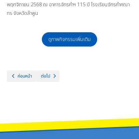
พฤศจิกายน 2568 ณ อาคารจักรคำฯ 115 ปี โรงเรียนจักรคำคณา
ทร จังหวัดลำพูน
ดูภาพกิจกรรมเพิ่มเติม
เนื้อหาก่อนหน้า: โรงเรียนจักรคำคณาทร จังหวัดลำพูน ขอแสดงความยินดีกับน
เนื้อหาถัดไป: พิธีบำเพ็ญกุศลปัณรสมวาร (ครบ 15 วัน) อุท
ก่อนหน้า
ต่อไป