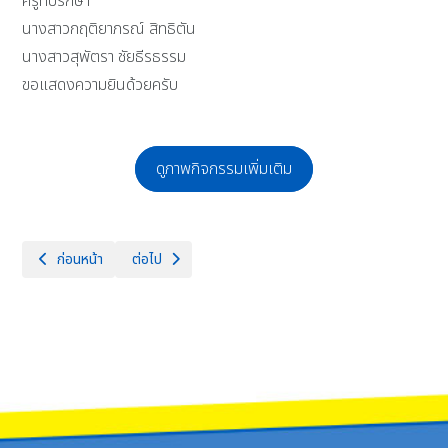
ครูที่ปรึกษา
นางสาวกฤติยาภรณ์ สิทธิตัน
นางสาวสุพัตรา ชัยธีรธรรม
ขอแสดงความยินด้วยครับ
ดูภาพกิจกรรมเพิ่มเติม
เนื้อหาก่อนหน้า: โรงเรียนจักรคำคณาทร จังหวัดลำพูน ยินดีต้อนรับรองผู้
เนื้อหาถัดไป: “ลูกจักรคำฯ เป็นผู้นำ สร้างสรรค์สังคม” โ
ก่อนหน้า
ต่อไป