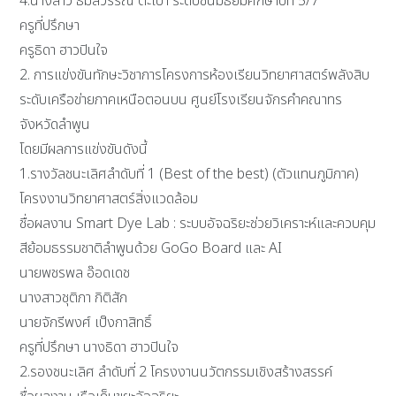
4.นางสาว ธมลวรรณ ต๊ะเปา ระดับชั้นมัธยมศึกษาปีที่ 5/7
ครูที่ปรึกษา
ครูธิดา ฮาวปินใจ
2. การแข่งขันทักษะวิชาการโครงการห้องเรียนวิทยาศาสตร์พลังสิบ
ระดับเครือข่ายภาคเหนือตอนบน ศูนย์โรงเรียนจักรคำคณาทร
จังหวัดลำพูน
โดยมีผลการแข่งขันดังนี้
1.รางวัลชนะเลิศลำดับที่ 1 (Best of the best) (ตัวแทนภูมิภาค)
โครงงานวิทยาศาสตร์สิ่งแวดล้อม
ชื่อผลงาน Smart Dye Lab : ระบบอัจฉริยะช่วยวิเคราะห์และควบคุม
สีย้อมธรรมชาติลำพูนด้วย GoGo Board และ AI
นายพชรพล อ๊อดเดช
นางสาวชุติภา กิติสัก
นายจักรีพงศ์ เป็งกาสิทธิ์
ครูที่ปรึกษา นางธิดา ฮาวปินใจ
2.รองชนะเลิศ ลำดับที่ 2 โครงงานนวัตกรรมเชิงสร้างสรรค์