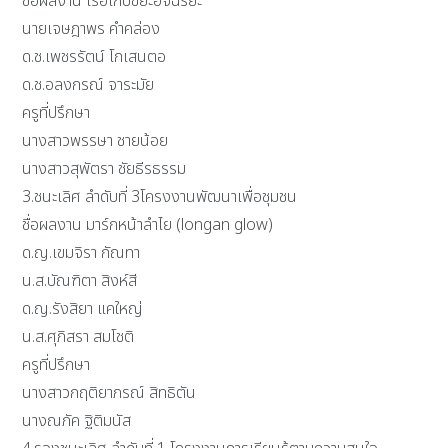
ชื่อผลงาน เรือเก็บขยะอัจฉริยะ
นายเจษฎาพร คำคล่อง
ด.ช.เพชรรัตน์ โกเสนตอ
ด.ช.อลงกรณ์ จาระมัย
ครูที่ปรึกษา
นางสาวพรรษา ชายน้อย
นางสาวสุพัตรา ชัยธีรธรรม
3.ชนะเลิศ ลำดับที่ 3โครงงานพัฒนาเพื่อชุมชน
ชื่อผลงาน มาร์กหน้าลำไย (longan glow)
ด.ญ.เขมจิรา กัณทา
น.ส.บัณฑิตา สิงห์สี
ด.ญ.รังสิยา แคใหญ่
น.ส.ศุภิสรา สมโชติ
ครูที่ปรึกษา
นางสาวกฤติยาภรณ์ สิทธิตัน
นางณภัค ฐิติมนัส