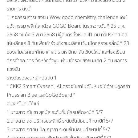
ขอแสดงความยินดีกับนักเรียนที่ได้รับรางวัลการแข่งขันจำนวน 2
รายการ ดังนี้
1. กิจกรรมการแข่งขัน Wow gogo chemistry challenge เคมี
นวัตกรรม พลิกโลกด้วย GOGO Board ในระหว่างวันที่ 25 ต.ค.
2568 จนถึง 3 พ.ย.2568 มีผู้สมัครทั้งหมด 41 ทีม ทั่วประเทศ คัด
ให้เหลือแค่ 8 ทีมเพื่อเข้าร่วมชิงชนะเลิศในวันเปิดกล่องชอล์กปีที่ 23
ของสโมสรคณะศึกษาศาสตร์ มหาวิทยาลัยเชียงใหม่ และโรงเรียน
จักรคำคณาทร จังหวัดลำพูน ผ่านเข้ารอบชิงชนะเลิศ 2 ทีม ผลการ
แข่งขัน
รางวัลรองชนะเลิศอันดับ 1
“ CKK2 Smart Cyasen ; AI ตรวจไซยาไนด์ในหน่อไม้ด้วยปฏิกิริยา
Prussian Blue และGoGoBoard ”
สมาชิกในทีมได้แก่
1.นางสาว ณัชชา สุภนัส ระดับชั้นมัธยมศึกษาปีที่ 5/7
2.นางสาว สุชานรี ศรประสิทธิ์ ระดับชั้นมัธยมศึกษาปีที่ 5/7
3.นางสาว กุศลิน ปัญญากา ระดับชั้นมัธยมศึกษาปีที่ 5/7