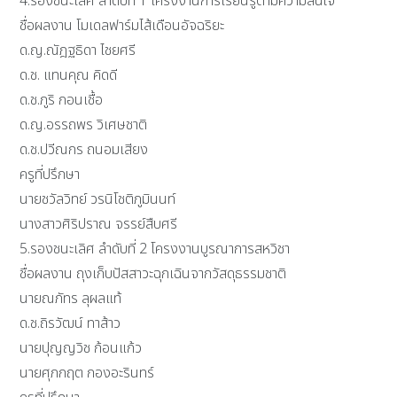
4.รองชนะเลิศ ลำดับที่ 1 โครงงานการเรียนรู้ตามความสนใจ
ชื่อผลงาน โมเดลฟาร์มไส้เดือนอัจฉริยะ
ด.ญ.ณัฎฐธิดา ไชยศรี
ด.ช. แทนคุณ คิดดี
ด.ช.ภูริ กอนเชื้อ
ด.ญ.อรรถพร วิเศษชาติ
ด.ช.ปวีณกร ถนอมเสียง
ครูที่ปรึกษา
นายชวัลวิทย์ วรนิโชติภูมินนท์
นางสาวศิริปราณ จรรย์สืบศรี
5.รองชนะเลิศ ลำดับที่ 2 โครงงานบูรณาการสหวิชา
ชื่อผลงาน ถุงเก็บปัสสาวะฉุกเฉินจากวัสดุธรรมชาติ
นายณภัทร ลุผลแท้
ด.ช.ถิรวัฒน์ ทาส้าว
นายปุญญวิช ก้อนแก้ว
นายศุภกฤต กองอะรินทร์