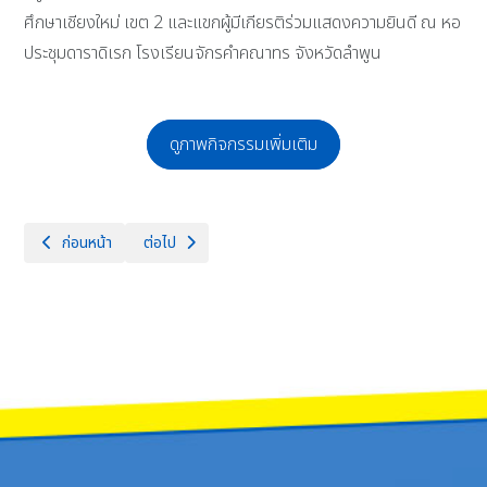
ศึกษาเชียงใหม่ เขต 2 และแขกผู้มีเกียรติร่วมแสดงความยินดี ณ หอ
ประชุมดาราดิเรก โรงเรียนจักรคำคณาทร จังหวัดลำพูน
ดูภาพกิจกรรมเพิ่มเติม
เนื้อหาก่อนหน้า: โรงเรียนจักรคำคณาทร จังหวัดลำพูน นำนักเรียนเข้าร่ว
เนื้อหาถัดไป: “ลูกจักรคำฯ เป็นผู้นำ สร้างสรรค์สังคม” 
ก่อนหน้า
ต่อไป