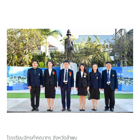
โรงเรียนจักรคำคณาทร จังหวัดลำพูน