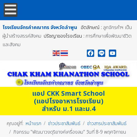
โรงเรียนจักรคำคณาทร
จังหวัดลำพูน
อัตลักษณ์ :
ลูกจักรคำฯ เป็น
ผู้นำสร้างสรรค์สังคม
ปรัชญาของโรงเรียน :
การศึกษาเพื่อพัฒนาชีวิต
และสังคม
Facebook
Line
YouTube
แอป CKK Smart School
(แอปโรงอาหารโรงเรียน)
สำหรับ ม.1 และม.4
คุณอยู่ที่:
หน้าแรก
ข่าวประชาสัมพันธ์
ข่าวสารประชาสัมพันธ์
กิจกรรม "พัฒนาวงดุริยางค์เครื่องลม" วันที่ 8-9 พฤศจิกายน