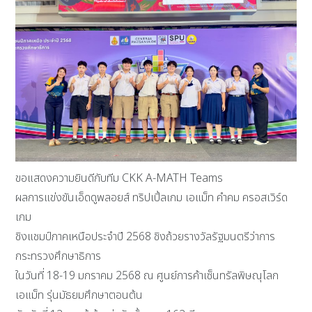
ขอแสดงความยินดีกับทีม CKK A-MATH Teams
ผลการแข่งขันเอ็ดดูพลอยส์ ทริปเปิ้ลเกม เอแม็ท คำคม ครอสเวิร์ด
เกม
ชิงแชมป์ภาคเหนือประจำปี 2568 ชิงถ้วยรางวัลรัฐมนตรีว่าการ
กระทรวงศึกษาธิการ
ในวันที่ 18-19 มกราคม 2568 ณ ศูนย์การค้าเซ็นทรัลพิษณุโลก
เอแม็ท รุ่นมัธยมศึกษาตอนต้น