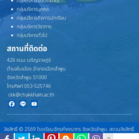
กลุ่มบริหารงบประมาณ
กลุ่มบริหารบุคคล
กลุ่มบริหารกิจการนักเรียน
กลุ่มบริหารวิชาการ
กลุ่มบริหารทั่วไป
สถานที่ติดต่อ
426 ถนน เจริญราษฎร์
ตำบลในเมือง อำเภอเมืองลำพูน
จังหวัดลำพูน 51000
โทรศัพท์ 053-525746
ckk@chakkham.ac.th
Facebook
Line
YouTube
ลิขสิทธิ์ © 2569 โรงเรียนจักรคำคณาทร จังหวัดลำพูน. สงวนลิขสิทธิ์.
Joomla!
เป็นซอฟต์แวร์เสรีที่เผยแพร่ภายใต้
GNU ใบอนุญาตสาธารณะทั่วไป