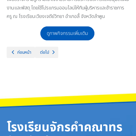
งานและพัสดุ โดยใช้โปรแกรมออนไลน์ให้กับผู้บริหารและข้าราชการ
ครู ณ โรงเรียนเวียงเจดีย์วิทยา อำเภอลี้ จังหวัดลำพูน
ดูภาพกิจกรรมเพิ่มเติม
เนื้อหาก่อนหน้า: ร่วมเป็นกำลังใจให้กับตัวแทนเยาวชน TO​ BE​ NUMBER​ 
เนื้อหาถัดไป: ขอแสดงความยินดีกับทีม CKK A-MATH Teams
ก่อนหน้า
ต่อไป
โรงเรียนจักรคำคณาทร