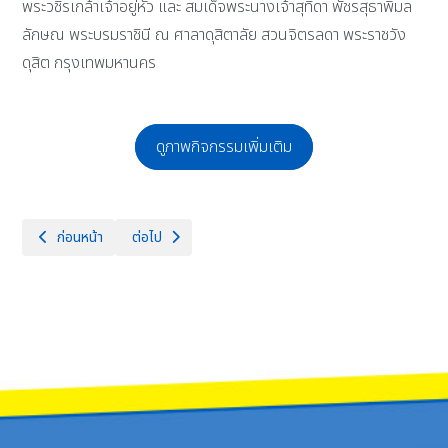
พระวชิรเกล้าเจ้าอยู่หัว และ สมเด็จพระนางเจ้าสุทิดา พัชรสุธาพิมล
ลักษณ พระบรมราชินี ณ ศาลาดุสิตาลัย สวนจิตรลดา พระราชวัง
ดุสิต กรุงเทพมหานคร
ดูภาพกิจกรรมเพิ่มเติม
เนื้อหาก่อนหน้า: โรงเรียนจักรคำคณาทร จังหวัดลำพูน ขอแสดงความยินดีกับ
เนื้อหาถัดไป: จักรคำฯไมโครมาราธอน ครั้งที่ 28 🏃🏃‍♀️วัน
ก่อนหน้า
ต่อไป