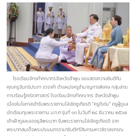
โรงเรียนจักรคำคณาทรจังหวัดลำพูน ขอแสดงความยินดีกับ
คุณครูจันทร์ประภา เตจาคำ ตำแหน่งครูชำนาญการพิเศษ กลุ่มสาระ
การเรียนรู้คณิตศาสตร์ โรงเรียนจักรคำคณาทร จังหวัดลำพูน
เนื่องในโอกาสเข้ารับพระราชทานโล่เชิดชูเกียรติ "ครูดีเด่น" ครูผู้ดูแล
นักเรียนทุนพระราชทาน ม.ท.ศ.รุ่นที่ ๑๓ ในวันที่ ๒๘ ธันวาคม ๒๕๖๗
เข้าเฝ้าทูลละอองธุลีพระบาท รับพระราชทานโล่เชิดชูเกียรติ จาก
พระบาทสมเด็จพระปรเมนทรรามาธิบดีศรีสินทรมหาวชิราลงกรณ