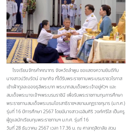
โรงเรียนจักรคำคณาทร จังหวัดลำพูน ขอแสดงความยินดีกับ
นางสาวปวัณรัตน์ อาษากิจ ที่ได้รับพระราชทานพระบรมราชวโรกาส
เข้าเฝ้าทูลละอองธุลีพระบาท พระบาทสมเด็จพระเจ้าอยู่หัวฯ และ
สมเด็จพระนางเจ้าฯพระบรมราชินี เพื่อรับพระราชทานทุนการศึกษา
พระราชทานสมเด็จพระบรมโอรสาธิราชฯสยามมกุฎราชกุมาร (ม.ท.ศ.)
รุ่นที่ 16 ปีการศึกษา 2567 โดยมีนางสาวเฉลิมศิริ วงศ์ศรีใส เป็นครู
ผู้ดูแลนักเรียนทุนพระราชทานฯ ม.ท.ศ. รุ่นที่ 16
วันที่ 28 ธันวาคม 2567 เวลา 17.36 น. ณ ศาลาดุสิดาลัย สวน