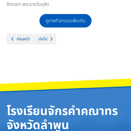
จิตรลดา พระราชวังดุสิต
ดูภาพกิจกรรมเพิ่มเติม
เนื้อหาก่อนหน้า: สวัสดีปีใหม่ 2568 NO GIFT POLICY เนื่องในโอกาสเทศ
เนื้อหาถัดไป: โรงเรียนจักรคำคณาทรจังหวัดลำพูน ขอแสดงคว
ก่อนหน้า
ต่อไป
โรงเรียนจักรคำคณาทร
จังหวัดลำพูน