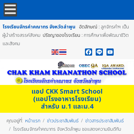
โรงเรียนจักรคำคณาทร
จังหวัดลำพูน
อัตลักษณ์ :
ลูกจักรคำฯ เป็น
ผู้นำสร้างสรรค์สังคม
ปรัชญาของโรงเรียน :
การศึกษาเพื่อพัฒนาชีวิต
และสังคม
Facebook
Line
YouTube
แอป CKK Smart School
(แอปโรงอาหารโรงเรียน)
สำหรับ ม.1 และม.4
คุณอยู่ที่:
หน้าแรก
ข่าวประชาสัมพันธ์
ข่าวสารประชาสัมพันธ์
โรงเรียนจักรคำคณาทร จังหวัดลำพูน ขอแสดงความยินดีกับ