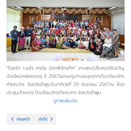
“ร้อยรัก รวมใจ สายใย น้องพี่จักรคำฯ” งานพบปะสังสรรค์รับขวัญ
น้องใหม่เกษียณอายุ ปี 2567ชมรมครูเก่าและบุคลากรโรงเรียนจักร
คำคณาทร จังหวัดลำพูนวันอาทิตย์ที่ 29 กันยายน 2567ณ ห้อง
ประชุมเจ้าหลวง โรงเรียนจักรคำคณาทร จังหวัดลำพูน
ดูภาพเพิ่มเติม
เนื้อหาก่อนหน้า: วันศุกร์ที่ 4 ตุลาคม 2567 ผู้บริหาร คณะครู และคณะกร
เนื้อหาถัดไป: วันพฤหัสบดีที่ 19 กันยายน 2567 โรงเรียนจั
ก่อนหน้า
ต่อไป