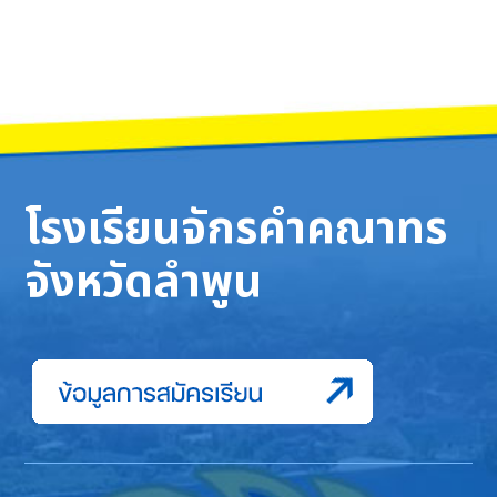
โรงเรียนจักรคำคณาทร
จังหวัดลำพูน