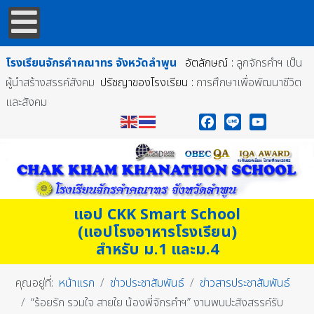
โรงเรียนจักรคำคณาทร
จังหวัดลำพูน
อัตลักษณ์ :
ลูกจักรคำฯ เป็น
ผู้นำสร้างสรรค์สังคม
ปรัชญาของโรงเรียน :
การศึกษาเพื่อพัฒนาชีวิต
และสังคม
Facebook
Line
YouTube
แอป CKK Smart School
(แอปโรงอาหารโรงเรียน)
สำหรับ ม.1 และม.4
คุณอยู่ที่:
หน้าแรก
ข่าวประชาสัมพันธ์
ข่าวสารประชาสัมพันธ์
“ร้อยรัก รวมใจ สายใย น้องพี่จักรคำฯ” งานพบปะสังสรรค์รับ