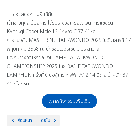
ขอแสดงความยินดีกับ
เด็กชายภูดิส น้อยหารี ได้รับรางวัลเหรียญเงิน การแข่งขัน
Kyorugi-Cadet Male 13-14y/o C.37-41kg
การแข่งขัน MASTER NU TAEKWONDO 2025 ในวันเสาร์ที่ 17
พฤษภาคม 2568 ณ บิ๊กซีซุปเปอร์เซนเตอร์ ลำปาง
และรับรางวัลเหรียญเงิน JAMPHA TAEKWONDO
CHAMPIONSHIP 2025 โดย BAILE TAEKWONDO
LAMPHUN ครั้งที่ 6 ต่อสู้เกราะไฟฟ้า A12-14 ปีชาย น้ำหนัก 37-
41 กิโลกรัม
ดูภาพกิจกรรมเพิ่มเติม
เนื้อหาก่อนหน้า: โรงเรียนพะเยาพิทยาคม ศึกษาดูงาน
เนื้อหาถัดไป: ทางโรงเรียนจักรคำคณาทร จังหวัดลำพูน ได้
ก่อนหน้า
ต่อไป