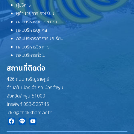
ผู้บริหาร
ผู้อำนวยการโรงเรียน
กลุ่มบริหารงบประมาณ
กลุ่มบริหารบุคคล
กลุ่มบริหารกิจการนักเรียน
กลุ่มบริหารวิชาการ
กลุ่มบริหารทั่วไป
สถานที่ติดต่อ
426 ถนน เจริญราษฎร์
ตำบลในเมือง อำเภอเมืองลำพูน
จังหวัดลำพูน 51000
โทรศัพท์ 053-525746
ckk@chakkham.ac.th
Facebook
Line
YouTube