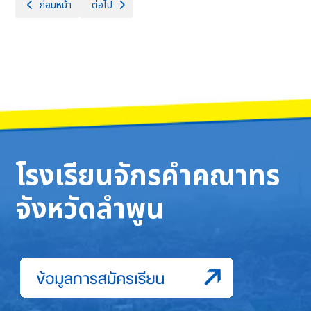
เนื้อหาก่อนหน้า: ชมรม TO BE NUMBER ONE
เนื้อหาถัดไป: ด็กหญิงสุพิชญา ปาตัน นักเรียนชั้น ม.1/
ก่อนหน้า
ต่อไป
โรงเรียนจักรคำคณาทร
จังหวัดลำพูน