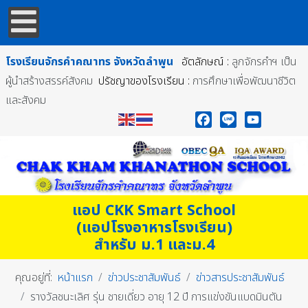
โรงเรียนจักรคำคณาทร
จังหวัดลำพูน
อัตลักษณ์ :
ลูกจักรคำฯ เป็น
ผู้นำสร้างสรรค์สังคม
ปรัชญาของโรงเรียน :
การศึกษาเพื่อพัฒนาชีวิต
และสังคม
Facebook
Line
YouTube
แอป CKK Smart School
(แอปโรงอาหารโรงเรียน)
สำหรับ ม.1 และม.4
คุณอยู่ที่:
หน้าแรก
ข่าวประชาสัมพันธ์
ข่าวสารประชาสัมพันธ์
รางวัลชนะเลิศ รุ่น ชายเดี่ยว อายุ 12 ปี การแข่งขันแบดมินตัน