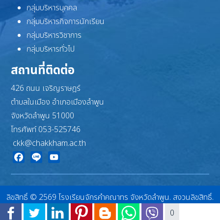
กลุ่มบริหารบุคคล
กลุ่มบริหารกิจการนักเรียน
กลุ่มบริหารวิชาการ
กลุ่มบริหารทั่วไป
สถานที่ติดต่อ
426 ถนน เจริญราษฎร์
ตำบลในเมือง อำเภอเมืองลำพูน
จังหวัดลำพูน 51000
โทรศัพท์ 053-525746
ckk@chakkham.ac.th
Facebook
Line
YouTube
ลิขสิทธิ์ © 2569 โรงเรียนจักรคำคณาทร จังหวัดลำพูน. สงวนลิขสิทธิ์.
Joomla!
เป็นซอฟต์แวร์เสรีที่เผยแพร่ภายใต้
GNU ใบอนุญาตสาธารณะทั่วไป
0