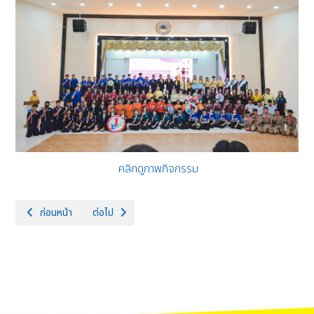
คลิกดูภาพกิจกรรม
เนื้อหาก่อนหน้า: โครงการพัฒนาทักษะการอ่านการเขียน และยกผลสัมฤทธิ์ทางกา
เนื้อหาถัดไป: รางวัลชนะเลิศ รุ่น ชายเดี่ยว อายุ 12 ปี การ
ก่อนหน้า
ต่อไป