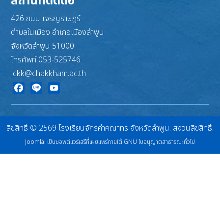
สถานที่ติดต่อ
426 ถนน เจริญราษฎร์
ตำบลในเมือง อำเภอเมืองลำพูน
จังหวัดลำพูน 51000
โทรศัพท์ 053-525746
ckk@chakkham.ac.th
Facebook
Line
YouTube
ลิขสิทธิ์ © 2569 โรงเรียนจักรคำคณาทร จังหวัดลำพูน. สงวนลิขสิทธิ์.
Joomla!
เป็นซอฟต์แวร์เสรีที่เผยแพร่ภายใต้
GNU ใบอนุญาตสาธารณะทั่วไป