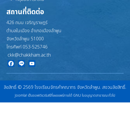
สถานที่ติดต่อ
426 ถนน เจริญราษฎร์
ตำบลในเมือง อำเภอเมืองลำพูน
จังหวัดลำพูน 51000
โทรศัพท์ 053-525746
ckk@chakkham.ac.th
Facebook
Line
YouTube
ลิขสิทธิ์ © 2569 โรงเรียนจักรคำคณาทร จังหวัดลำพูน. สงวนลิขสิทธิ์.
Joomla!
เป็นซอฟต์แวร์เสรีที่เผยแพร่ภายใต้
GNU ใบอนุญาตสาธารณะทั่วไป