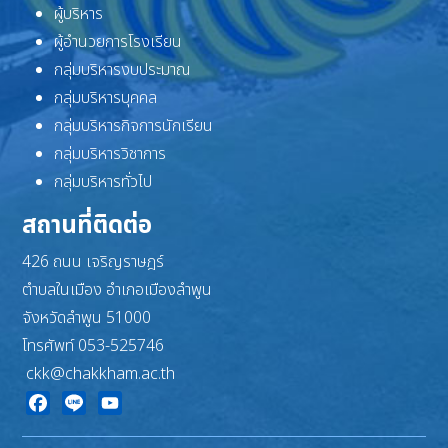
ผู้บริหาร
ผู้อำนวยการโรงเรียน
กลุ่มบริหารงบประมาณ
กลุ่มบริหารบุคคล
กลุ่มบริหารกิจการนักเรียน
กลุ่มบริหารวิชาการ
กลุ่มบริหารทั่วไป
สถานที่ติดต่อ
426 ถนน เจริญราษฎร์
ตำบลในเมือง อำเภอเมืองลำพูน
จังหวัดลำพูน 51000
โทรศัพท์ 053-525746
ckk@chakkham.ac.th
Facebook
Line
YouTube