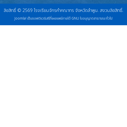
ลิขสิทธิ์ © 2569 โรงเรียนจักรคำคณาทร จังหวัดลำพูน. สงวนลิขสิทธิ์.
Joomla!
เป็นซอฟต์แวร์เสรีที่เผยแพร่ภายใต้
GNU ใบอนุญาตสาธารณะทั่วไป