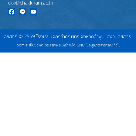
ckk@chakkham.ac.th
Facebook
Line
YouTube
ลิขสิทธิ์ © 2569 โรงเรียนจักรคำคณาทร จังหวัดลำพูน. สงวนลิขสิทธิ์.
Joomla!
เป็นซอฟต์แวร์เสรีที่เผยแพร่ภายใต้
GNU ใบอนุญาตสาธารณะทั่วไป