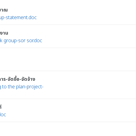
ะมาณ
up-statement.doc
มงาน
rk group-sor sor.doc
-จัดซื้อ-จัดจ้าง
to the plan-project-
์
doc