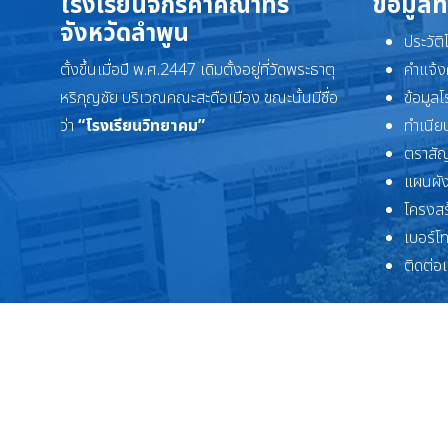
โรงเรียนจักรคำคณาทร
ข้อมูลท
จังหวัดลำพูน
ประวัต
ตั้งขึ้นเมื่อปี พ.ศ.2447 เดิมตั้งอยู่ที่วัดพระธาตุ
คำแจ้ง
หริภุญชัย บริเวณคณะสะดือเมือง ขณะนั้นมีชื่อ
ข้อมูล
ว่า
“โรงเรียนวิทยาคม”
ทำเนียบ
ตราสัญ
แผนผัง
โครงสร
เบอร์โ
ติดต่อ