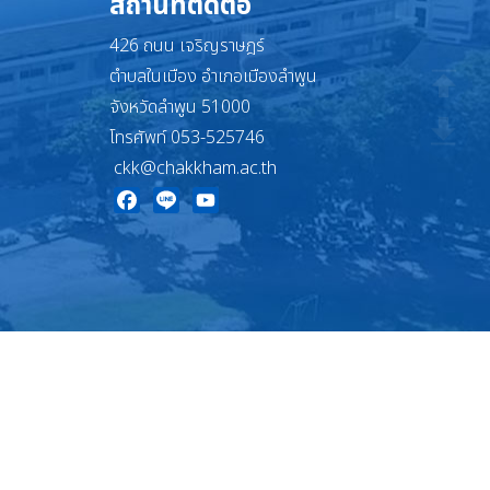
สถานที่ติดต่อ
426 ถนน เจริญราษฎร์
ตำบลในเมือง อำเภอเมืองลำพูน
จังหวัดลำพูน 51000
โทรศัพท์ 053-525746
ckk@chakkham.ac.th
Facebook
Line
YouTube