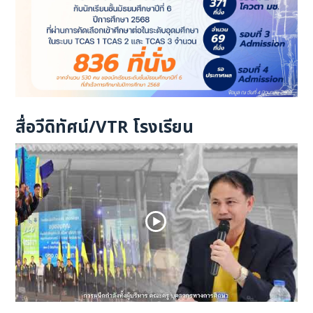
สื่อวีดิทัศน์/VTR โรงเรียน