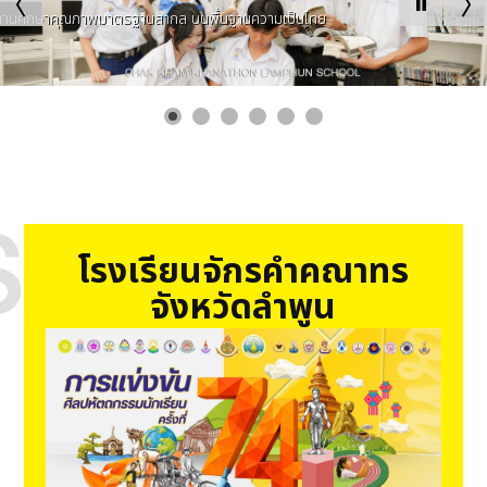
เป็นสถานศึกษาคุณภาพมาตรฐานสากล บนพื้นฐานความเป็นไทย
โรงเรียนจักรคำคณาทร
จังหวัดลำพูน