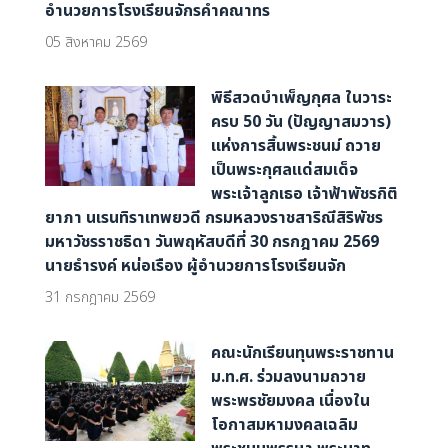
อำนวยการโรงเรียนจักรคำคณาทร
05 สิงหาคม 2569
พิธีสวดบำเพ็ญกุศล ในวาระ
ครบ 50 วัน (ปัญญาสมวาร)
แห่งการสิ้นพระชนม์ ถวาย
เป็นพระกุศลแด่สมเด็จ
พระเจ้าลูกเธอ เจ้าฟ้าพัชรกิติ
ยาภา นเรนทิราเทพยวดี กรมหลวงราชสาริณีสิริพัชร
มหาวัชรราชธิดา วันพฤหัสบดีที่ 30 กรกฎาคม 2569
นายธำรงค์ หน่อเรือง ผู้อำนวยการโรงเรียนจัก
31 กรกฎาคม 2569
คณะนักเรียนทุนพระราชทาน
ม.ท.ศ. ร่วมลงนามถวาย
พระพรชัยมงคล เนื่องใน
โอกาสมหามงคลเฉลิม